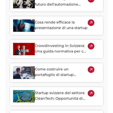
futuro dell'automazione
industriale basata sulla
destrezza
Cosa rende efficace la
presentazione di una startup
Crowdinvesting in Svizzera:
Una guida normativa per chi
cerca capitali e per chi
investe
Come costruire un
portafoglio di startup
svizzere: Strategie di
diversificazione per
investitori in fase di crescita
Startup svizzere del settore
CleanTech: Opportunità di
investimento
nell'innovazione climatica