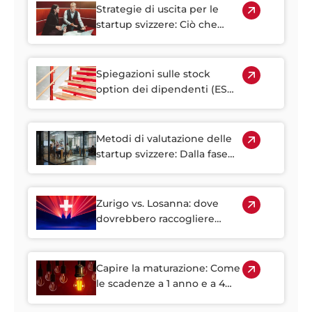
Strategie di uscita per le
startup svizzere: Ciò che
fondatori e investitori
dovrebbero sapere su IPO,
acquisizioni e percorsi
Spiegazioni sulle stock
alternativi
option dei dipendenti (ESO):
Una guida svizzera
Metodi di valutazione delle
startup svizzere: Dalla fase
Seed alla Serie A
Zurigo vs. Losanna: dove
dovrebbero raccogliere
capitali le startup
tecnologiche svizzere?
Capire la maturazione: Come
le scadenze a 1 anno e a 4
anni influiscono sull'equity