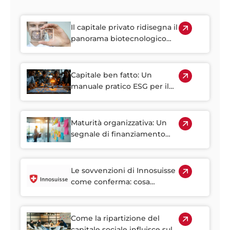
Il capitale privato ridisegna il
panorama biotecnologico
svizzero
Capitale ben fatto: Un
manuale pratico ESG per il
capitale del mercato privato
in Svizzera
Maturità organizzativa: Un
segnale di finanziamento
chiave per le startup
svizzere in crescita
Le sovvenzioni di Innosuisse
come conferma: cosa
comunica agli investitori il
sostegno del governo
svizzero
Come la ripartizione del
capitale sociale influisce sul