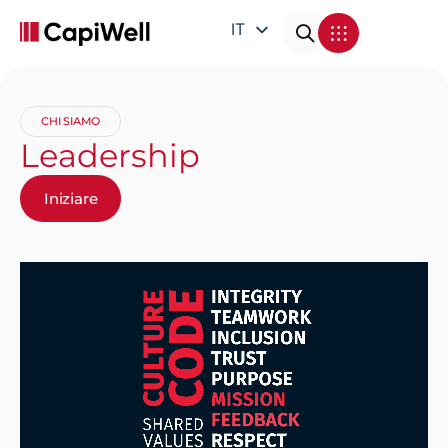
IT
EN
DE
CHI SIAMO
FR
Leadership
Iniziare