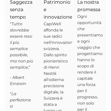
Saggezza
Patrimonio
La nostra
senza
e
promessa
tempo
innovazione
Ogni
opportunità
“
Tutto
CapiWell
che
dovrebbe
affonda le
presentiamo
essere reso
sue radici
e ogni
il più
nell'innovazione
viaggio che
semplice
svizzera.
progettiamo
possibile,
Dallo spirito
hanno lo
ma non più
pionieristico
scopo di
semplice,
”
di Henri
rendere il
Nestlé
- Albert
capitale
all'odierna
Einstein
una forza
precisione
per il
digitale, la
“
La
progresso,
Svizzera è
perfezione
non solo
stata a
si
per il
lungo un