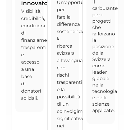
Il
innovatori
Un'opportunità
carburante
per
Visibilità,
per i
fare la
credibilità,
progetti
differenza
condizioni
che
sostenendo
di
rafforzano
la
finanziamento
la
ricerca
posizione
trasparenti
della
svizzera
e
Svizzera
all'avanguardia,
accesso
come
con
a una
leader
rischi
base
globale
trasparenti
di
nella
e la
donatori
tecnologia
possibilità
e nelle
solidali.
di un
scienze
applicate.
coinvolgimento
significativo
nei