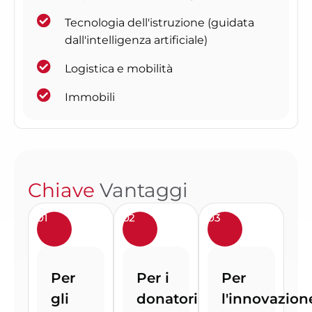
Tecnologia dell'istruzione (guidata
dall'intelligenza artificiale)
Logistica e mobilità
Immobili
Chiave
Vantaggi
01
02
03
Per
Per i
Per
gli
donatori
l'innovazion