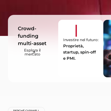
Crowd-
funding
Investire nel futuro:
multi-asset
Proprietà,
Esplora il
startup, spin-off
mercato
e PMI.
PERCHÉ CAPIWELL