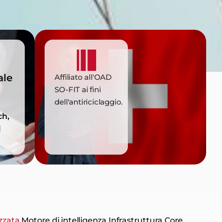
ale
Affiliato all'OAD
SO-FIT ai fini
dell'antiriciclaggio.
ch,
l
zzata
Motore di intelligenza
Infrastruttura Core