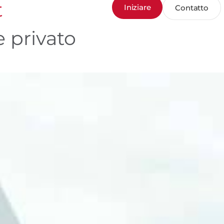
t
Iniziare
Contatto
e privato