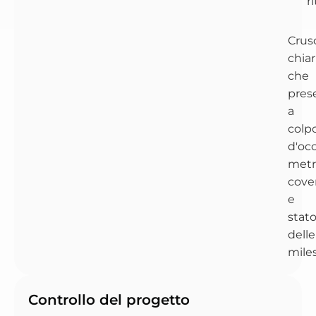
ri
Crus
chiar
che
pres
a
colp
d'oc
metr
cove
e
stat
delle
mile
Controllo del progetto