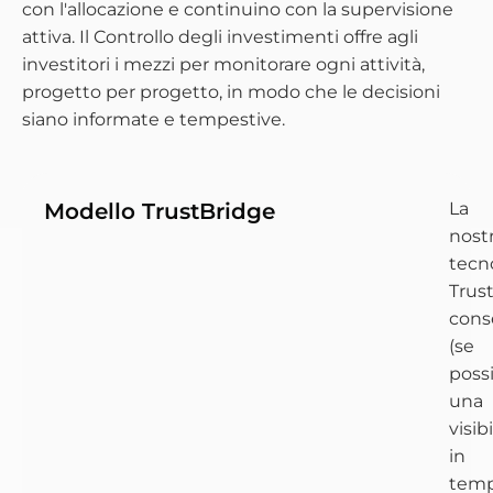
con l'allocazione e continuino con la supervisione
attiva. Il Controllo degli investimenti offre agli
investitori i mezzi per monitorare ogni attività,
progetto per progetto, in modo che le decisioni
siano informate e tempestive.
Modello TrustBridge
La
nost
tecn
Trus
cons
(se
possi
una
visibi
in
tem