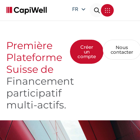
FR
EN
DE
IT
Première
Créer
Nous
un
contacter
Plateforme
compte
Suisse de
Financement
participatif
multi-actifs.