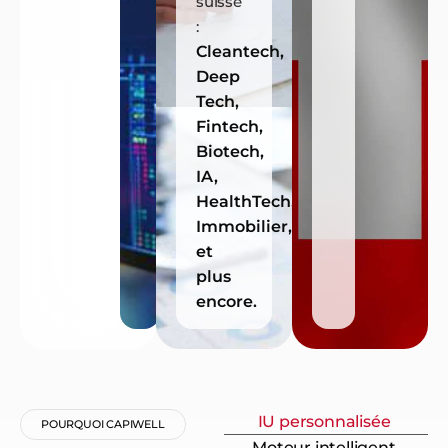
suisse
:
Cleantech,
Deep
Tech,
Fintech,
Biotech,
IA,
HealthTech,
Immobilier,
et
plus
encore.
IU personnalisée
POURQUOI CAPIWELL
Moteur intelligent