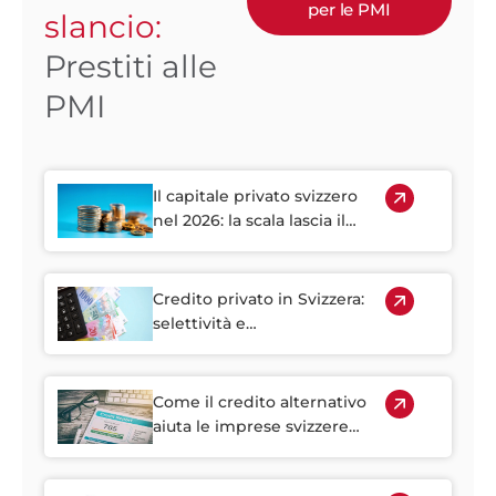
per le PMI
slancio:
Prestiti alle
PMI
Il capitale privato svizzero
nel 2026: la scala lascia il
posto all'accessibilità e alla
crescita
Credito privato in Svizzera:
selettività e
documentazione diventano
decisive nel 2026
Come il credito alternativo
aiuta le imprese svizzere
dopo la fusione tra Credit
Suisse e UBS