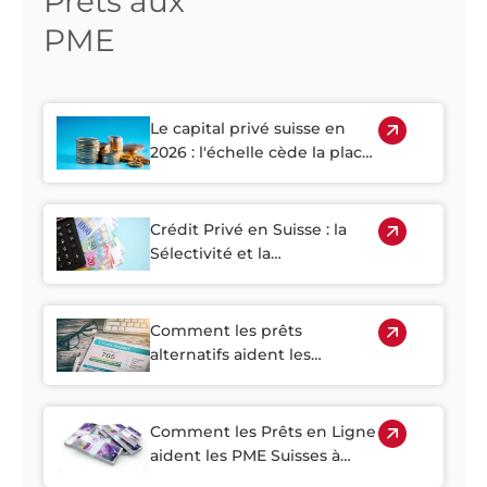
Prêts aux
PME
Le capital privé suisse en
2026 : l'échelle cède la place
à l'accès et à la croissance
Crédit Privé en Suisse : la
Sélectivité et la
Documentation
Deviendront Déterminantes
en 2026
Comment les prêts
alternatifs aident les
entreprises suisses après la
fusion entre Credit Suisse et
UBS
Comment les Prêts en Ligne
aident les PME Suisses à
Prospérer dans les Zones