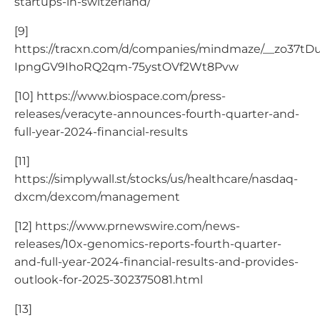
startups-in-switzerland/
[9]
https://tracxn.com/d/companies/mindmaze/__zo37tD
IpngGV9IhoRQ2qm-75ystOVf2Wt8Pvw
[10] https://www.biospace.com/press-
releases/veracyte-announces-fourth-quarter-and-
full-year-2024-financial-results
[11]
https://simplywall.st/stocks/us/healthcare/nasdaq-
dxcm/dexcom/management
[12] https://www.prnewswire.com/news-
releases/10x-genomics-reports-fourth-quarter-
and-full-year-2024-financial-results-and-provides-
outlook-for-2025-302375081.html
[13]