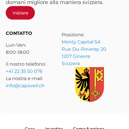
domani migliore alla maniera svizzera.
Iniziare
CONTATTO
Posizione:
Monty Capital SA
Lun-Ven:
Rue Du-Roveray 20
8:00-18:00
1207 Ginevra
Svizzera
Il nostro telefono:
+41 22 35 50 076
La nostra e-mail:
info@capiwell.ch
Casa
Investire
Come funziona