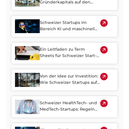
Gründerkapitals auf den
Erfolg von Start-ups
auswirkt:
Verhandlungsstrategien für
Schweizer Startups im
Schweizer Gründer
Bereich KI und maschinelles
Lernen: Ein Leitfaden für
Investoren
Ein Leitfaden zu Term
Sheets für Schweizer Start-
up-Investoren
Von der Idee zur Investition:
Wie Schweizer Startups auf
Crowdinvesting-Plattformen
Finanzmittel erhalten
Schweizer HealthTech- und
MedTech-Startups: Regeln
für Investitionen