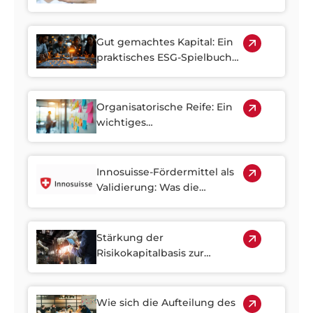
Schweiz
Gut gemachtes Kapital: Ein
praktisches ESG-Spielbuch
für Privatmarktkapital in der
Schweiz
Organisatorische Reife: Ein
wichtiges
Finanzierungssignal für
Schweizer Wachstums-
Startups
Innosuisse-Fördermittel als
Validierung: Was die
Unterstützung durch die
Schweizer Regierung
Investoren signalisiert
Stärkung der
Risikokapitalbasis zur
Erschließung des
Innovationspotenzials der
Schweiz
Wie sich die Aufteilung des