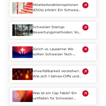
und alternative Wege
Mitarbeiteraktienoptionen
wissen sollten
(ESOs) erklärt: Ein Schweizer
Leitfaden
Schweizer Startup-
Bewertungsmethoden: Von
der Seed-Phase zur Serie A
Zürich vs. Lausanne: Wo
sollten Schweizer Tech-
Startups Kapital
aufnehmen?
Unverfallbarkeit verstehen:
Wie sich 1-Jahres-Cliffs und
4-Jahres-Zeitpläne auf das
Eigenkapital Ihres Startups
auswirken
Was ist ein Cap Table? Ein
Leitfaden für Schweizer
Gründer und Investoren