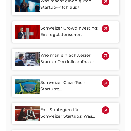
Was macht einen guten
Startup-Pitch aus?
Schweizer Crowdinvesting:
Ein regulatorischer
Leitfaden für
Kapitalsuchende und
Investoren
Wie man ein Schweizer
Startup-Portfolio aufbaut:
Diversifikationsstrategien
für Investoren in der
Wachstumsphase
Schweizer CleanTech
Startups:
Investitionsmöglichkeiten in
Klima-Innovationen
Exit-Strategien für
Schweizer Startups: Was
Gründer und Investoren
über IPOs, Akquisitionen