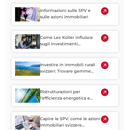
Informazioni sulle SPV e
sulle azioni immobiliari
Come Lex Koller influisce
sugli investimenti
immobiliari stranieri in
Svizzera
Investire in immobili rurali
svizzeri: Trovare gemme
nascoste fuori dalle città
Ristrutturazioni per
l'efficienza energetica e
l'ESG: sfruttare al meglio il
patrimonio abitativo più
vecchio della Svizzera
Capire le SPV: come le azioni
immobiliari svizzere