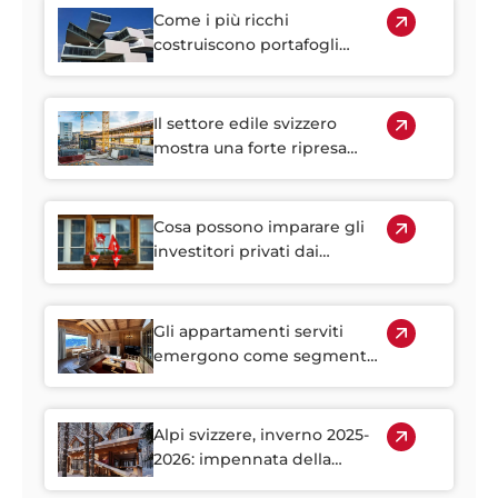
Come i più ricchi
costruiscono portafogli
resilienti e perché gli
immobili rivestono un ruolo
centrale
Il settore edile svizzero
mostra una forte ripresa
iniziale nel 2026
Cosa possono imparare gli
investitori privati dai
portafogli immobiliari
istituzionali svizzeri
Gli appartamenti serviti
emergono come segmento
strategico nel mercato
immobiliare alpino
Alpi svizzere, inverno 2025-
2026: impennata della
domanda di case vacanza