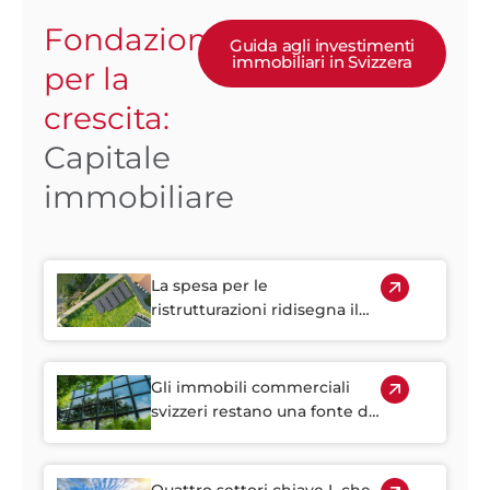
Fondazione
Guida agli investimenti
immobiliari in Svizzera
per la
crescita:
Capitale
immobiliare
La spesa per le
ristrutturazioni ridisegna il
mercato immobiliare
svizzero
Gli immobili commerciali
svizzeri restano una fonte di
reddito stabile
Quattro settori chiave L che