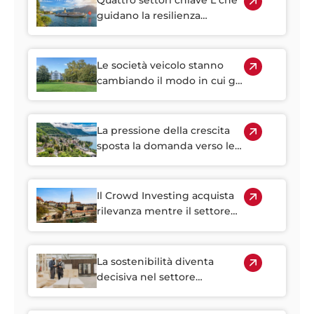
guidano la resilienza
immobiliare della Svizzera
Le società veicolo stanno
cambiando il modo in cui gli
investitori accedono
all'immobiliare svizzero
La pressione della crescita
sposta la domanda verso le
regioni suburbane svizzere
Il Crowd Investing acquista
rilevanza mentre il settore
immobiliare svizzero diventa
sempre più difficile da
raggiungere
La sostenibilità diventa
decisiva nel settore
immobiliare svizzero