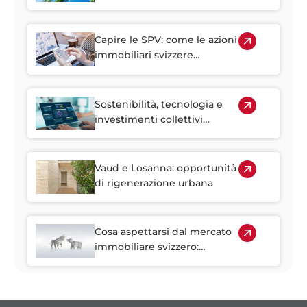
l'ESG: sfruttare al meglio il
patrimonio abitativo più
vecchio della Svizzera
Capire le SPV: come le azioni
immobiliari svizzere
rendono più accessibile
l'investimento immobiliare
Sostenibilità, tecnologia e
investimenti collettivi
plasmano il futuro
dell'immobiliare svizzero
Vaud e Losanna: opportunità
di rigenerazione urbana
Cosa aspettarsi dal mercato
immobiliare svizzero:
Tendenze, rischi e
opportunità fino al 2030