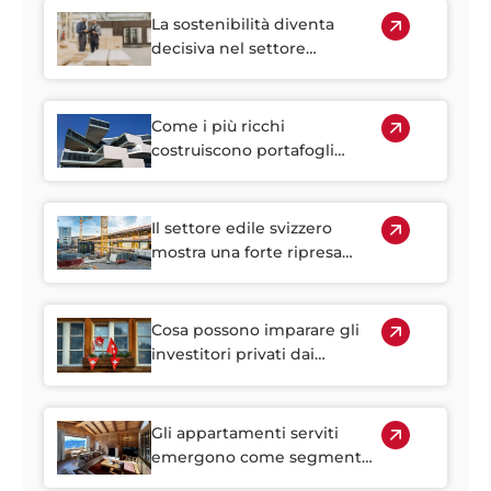
raggiungere
La sostenibilità diventa
decisiva nel settore
immobiliare svizzero
Come i più ricchi
costruiscono portafogli
resilienti e perché gli
immobili rivestono un ruolo
centrale
Il settore edile svizzero
mostra una forte ripresa
iniziale nel 2026
Cosa possono imparare gli
investitori privati dai
portafogli immobiliari
istituzionali svizzeri
Gli appartamenti serviti
emergono come segmento
strategico nel mercato