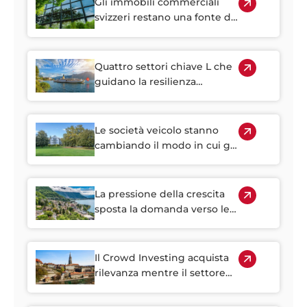
Gli immobili commerciali
svizzeri restano una fonte di
reddito stabile
Quattro settori chiave L che
guidano la resilienza
immobiliare della Svizzera
Le società veicolo stanno
cambiando il modo in cui gli
investitori accedono
all'immobiliare svizzero
La pressione della crescita
sposta la domanda verso le
regioni suburbane svizzere
Il Crowd Investing acquista
rilevanza mentre il settore
immobiliare svizzero diventa
sempre più difficile da