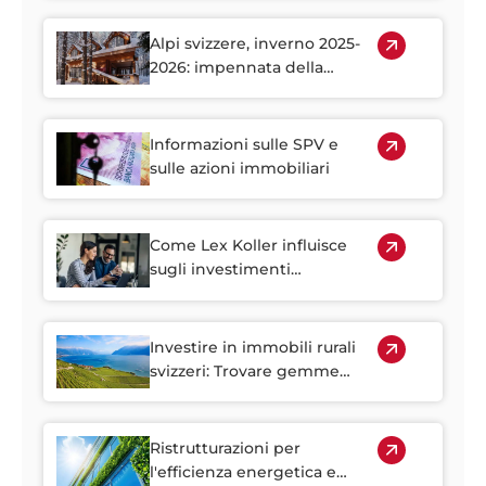
immobiliare alpino
Alpi svizzere, inverno 2025-
2026: impennata della
domanda di case vacanza
Informazioni sulle SPV e
sulle azioni immobiliari
Come Lex Koller influisce
sugli investimenti
immobiliari stranieri in
Svizzera
Investire in immobili rurali
svizzeri: Trovare gemme
nascoste fuori dalle città
Ristrutturazioni per
l'efficienza energetica e