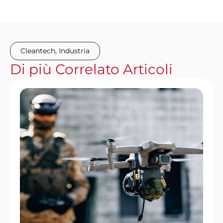
Cleantech
,
Industria
Di più
Correlato
Articoli