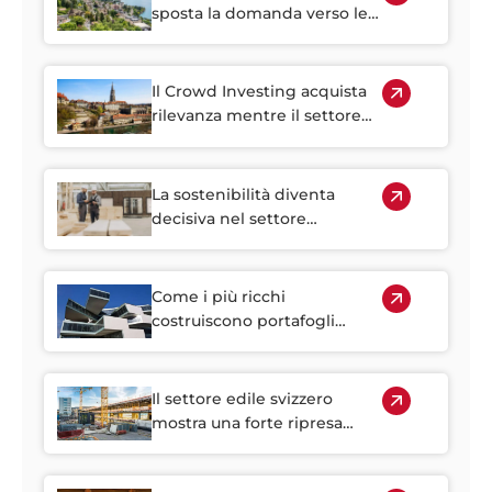
sposta la domanda verso le
regioni suburbane svizzere
Il Crowd Investing acquista
rilevanza mentre il settore
immobiliare svizzero diventa
sempre più difficile da
raggiungere
La sostenibilità diventa
decisiva nel settore
immobiliare svizzero
Come i più ricchi
costruiscono portafogli
resilienti e perché gli
immobili rivestono un ruolo
centrale
Il settore edile svizzero
mostra una forte ripresa
iniziale nel 2026