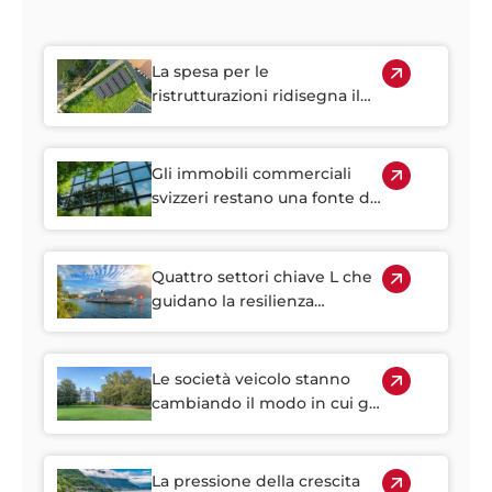
La spesa per le
ristrutturazioni ridisegna il
mercato immobiliare
svizzero
Gli immobili commerciali
svizzeri restano una fonte di
reddito stabile
Quattro settori chiave L che
guidano la resilienza
immobiliare della Svizzera
Le società veicolo stanno
cambiando il modo in cui gli
investitori accedono
all'immobiliare svizzero
La pressione della crescita