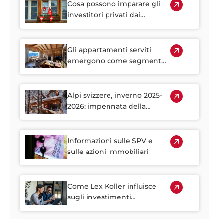
Cosa possono imparare gli
investitori privati dai
portafogli immobiliari
istituzionali svizzeri
Gli appartamenti serviti
emergono come segmento
strategico nel mercato
immobiliare alpino
Alpi svizzere, inverno 2025-
2026: impennata della
domanda di case vacanza
Informazioni sulle SPV e
sulle azioni immobiliari
Come Lex Koller influisce
sugli investimenti
immobiliari stranieri in
Svizzera