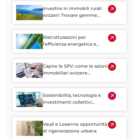
Investire in immobili rurali
svizzeri: Trovare gemme
nascoste fuori dalle città
Ristrutturazioni per
l'efficienza energetica e
l'ESG: sfruttare al meglio il
patrimonio abitativo più
vecchio della Svizzera
Capire le SPV: come le azioni
immobiliari svizzere
rendono più accessibile
l'investimento immobiliare
Sostenibilità, tecnologia e
investimenti collettivi
plasmano il futuro
dell'immobiliare svizzero
Vaud e Losanna: opportunità
di rigenerazione urbana