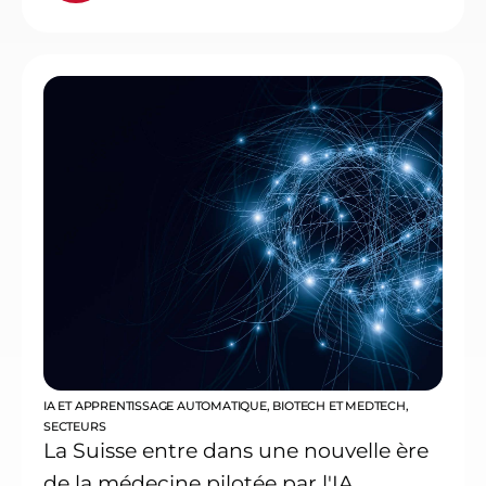
IA ET APPRENTISSAGE AUTOMATIQUE
,
BIOTECH ET MEDTECH
,
SECTEURS
La Suisse entre dans une nouvelle ère
de la médecine pilotée par l'IA