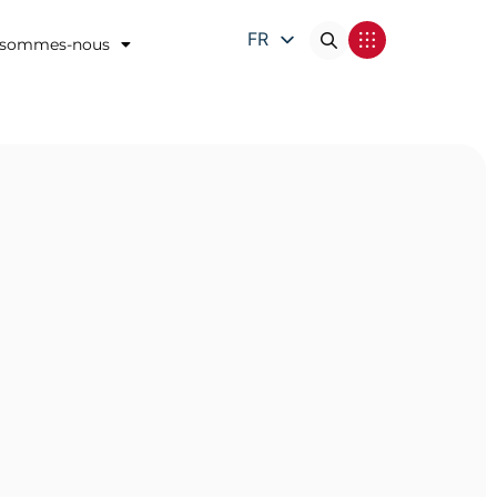
FR
 sommes-nous
EN
DE
IT