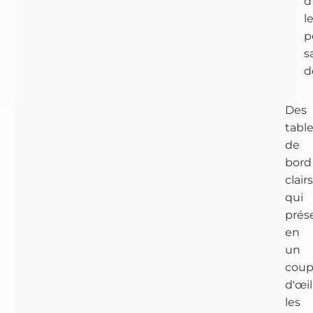
d
l
p
s
d
Des
tabl
de
bord
clairs
qui
prés
en
un
cou
d'œil
les