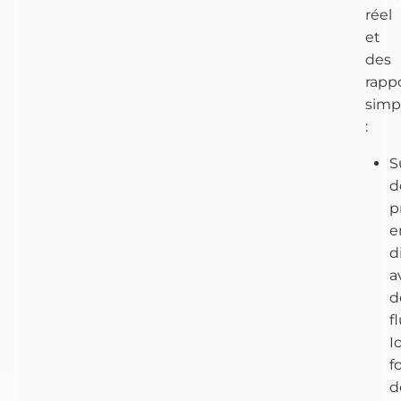
réel
et
des
rapp
simp
:
S
d
p
e
d
a
d
f
I
f
d