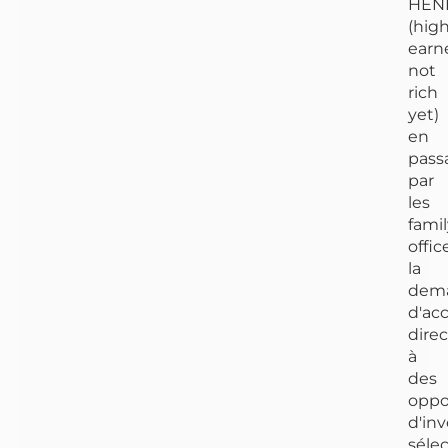
HEN
(hig
earn
not
rich
yet)
en
pass
par
les
famil
offic
la
dem
d'ac
direc
à
des
oppo
d'in
séle