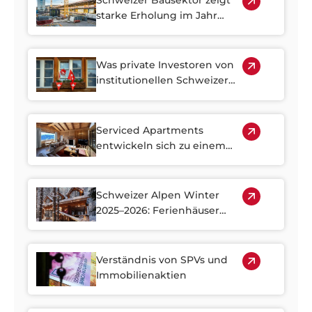
Schweizer Bausektor zeigt
starke Erholung im Jahr
2026
Was private Investoren von
institutionellen Schweizer
Immobilienportfolios lernen
können
Serviced Apartments
entwickeln sich zu einem
strategischen Segment auf
dem Immobilienmarkt in
den Alpen
Schweizer Alpen Winter
2025–2026: Ferienhäuser
erfreuen sich steigender
Nachfrage
Verständnis von SPVs und
Immobilienaktien