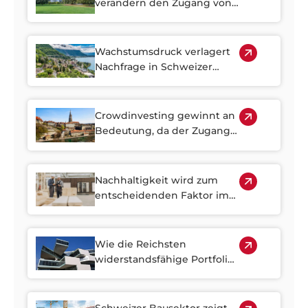
verändern den Zugang von
Investoren zu Schweizer
Immobilien
Wachstumsdruck verlagert
Nachfrage in Schweizer
Vorstadtregionen
Crowdinvesting gewinnt an
Bedeutung, da der Zugang
zu Schweizer Immobilien
schwieriger geworden ist
Nachhaltigkeit wird zum
entscheidenden Faktor im
Schweizer Immobilienmarkt
Wie die Reichsten
widerstandsfähige Portfolios
aufbauen und warum
Immobilien dabei eine
zentrale Rolle spielen