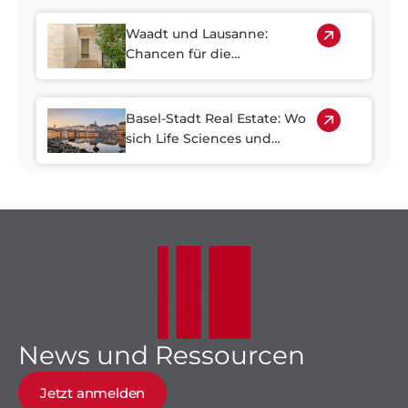
Schweizer
Immobilienwirtschaft
Waadt und Lausanne:
Chancen für die
Stadterneuerung
Basel-Stadt Real Estate: Wo
sich Life Sciences und
Wirtschaftswachstum
treffen
News und Ressourcen
Jetzt anmelden