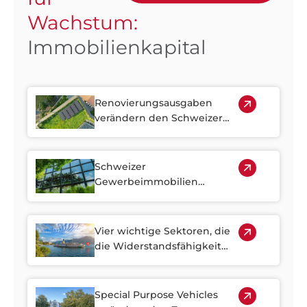
Wachstum:
Immobilienkapital
Renovierungsausgaben
verändern den Schweizer
Immobilienmarkt
Schweizer
Gewerbeimmobilien
bleiben eine Quelle stabiler
Erträge
Vier wichtige Sektoren, die
die Widerstandsfähigkeit
des Schweizer
Immobilienmarktes stärken
Special Purpose Vehicles