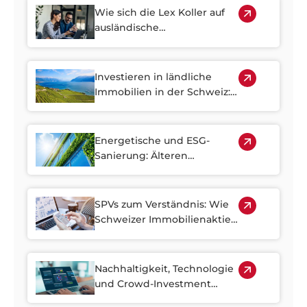
Wie sich die Lex Koller auf
ausländische
Immobilieninvestitionen in
der Schweiz auswirkt
Investieren in ländliche
Immobilien in der Schweiz:
Versteckte Juwelen
ausserhalb der Städte
finden
Energetische und ESG-
Sanierung: Älteren
Wohnungsbestand in der
Schweiz optimal nutzen
SPVs zum Verständnis: Wie
Schweizer Immobilienaktien
Immobilieninvestitionen
zugänglicher machen
Nachhaltigkeit, Technologie
und Crowd-Investment
prägen die Zukunft der