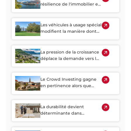
résilience de l'immobilier en
Suisse
Les véhicules à usage spécial
modifient la manière dont
les investisseurs accèdent à
l'immobilier suisse
La pression de la croissance
déplace la demande vers les
régions suburbaines suisses
Le Crowd Investing gagne
en pertinence alors que
l'immobilier suisse devient
plus difficile d'accès
La durabilité devient
déterminante dans
l'immobilier suisse