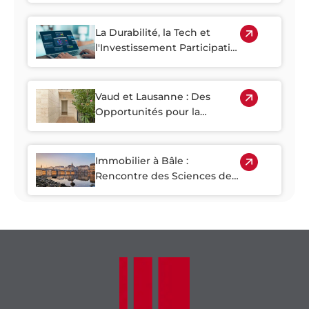
Rendent l'Investissement
Immobilier plus Accessible
La Durabilité, la Tech et
l'Investissement Participatif
Façonnent l'Avenir de
l'Immobilier Suisse
Vaud et Lausanne : Des
Opportunités pour la
Régénération Urbaine
Immobilier à Bâle :
Rencontre des Sciences de
la Vie et de la Croissance des
Entreprises