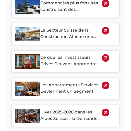
Comment les plus fortunés
construisent des
portefeuilles résilients et
pourquoi l'immobilier joue
un rôle central
Le Secteur Suisse de la
Construction Affiche une
Forte Reprise dès le Début
de l'Année 2026
Ce que les Investisseurs
Privés Peuvent Apprendre
des Portefeuilles
Immobiliers Institutionnels
Suisses
Les Appartements Services
Deviennent un Segment
Stratégique du Marché
Immobilier Alpin
Hiver 2025-2026 dans les
Alpes Suisses : la Demande
de Maisons de Vacances