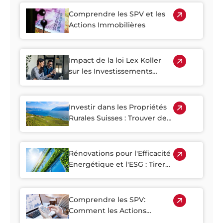
Explose
Comprendre les SPV et les
Actions Immobilières
Impact de la loi Lex Koller
sur les Investissements
Immobiliers Etrangers en
Suisse
Investir dans les Propriétés
Rurales Suisses : Trouver des
Joyaux Cachés en Dehors
des Villes
Rénovations pour l'Efficacité
Energétique et l'ESG : Tirer
le Meilleur Parti du Parc
Immobilier Ancien de la
Suisse
Comprendre les SPV:
Comment les Actions
Immobilières Suisses