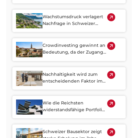
Investoren zu Schweizer
Immobilien
Wachstumsdruck verlagert
Nachfrage in Schweizer
Vorstadtregionen
Crowdinvesting gewinnt an
Bedeutung, da der Zugang
zu Schweizer Immobilien
schwieriger geworden ist
Nachhaltigkeit wird zum
entscheidenden Faktor im
Schweizer Immobilienmarkt
Wie die Reichsten
widerstandsfähige Portfolios
aufbauen und warum
Immobilien dabei eine
zentrale Rolle spielen
Schweizer Bausektor zeigt