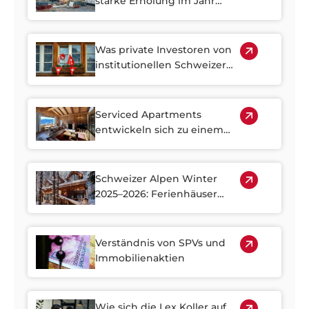
starke Erholung im Jahr
2026
Was private Investoren von
institutionellen Schweizer
Immobilienportfolios lernen
können
Serviced Apartments
entwickeln sich zu einem
strategischen Segment auf
dem Immobilienmarkt in
den Alpen
Schweizer Alpen Winter
2025–2026: Ferienhäuser
erfreuen sich steigender
Nachfrage
Verständnis von SPVs und
Immobilienaktien
Wie sich die Lex Koller auf