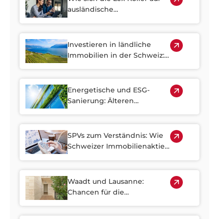
ausländische
Immobilieninvestitionen in
der Schweiz auswirkt
Investieren in ländliche
Immobilien in der Schweiz:
Versteckte Juwelen
ausserhalb der Städte
finden
Energetische und ESG-
Sanierung: Älteren
Wohnungsbestand in der
Schweiz optimal nutzen
SPVs zum Verständnis: Wie
Schweizer Immobilienaktien
Immobilieninvestitionen
zugänglicher machen
Waadt und Lausanne:
Chancen für die
Stadterneuerung