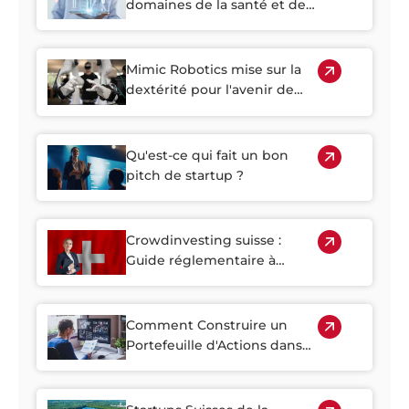
crowdinvesting
domaines de la santé et des
technologies médicales :
règles d'investissement
Mimic Robotics mise sur la
dextérité pour l'avenir de
l'automatisation industrielle
Qu'est-ce qui fait un bon
pitch de startup ?
Crowdinvesting suisse :
Guide réglementaire à
l'intention des chercheurs
de capitaux et des
investisseurs
Comment Construire un
Portefeuille d'Actions dans
les Startups en Croissance:
Stratégies de Diversification