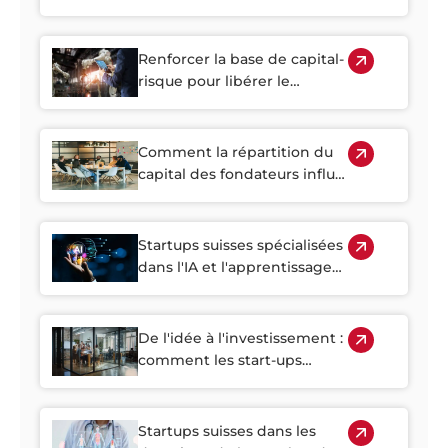
validation : ce que le soutien
du gouvernement suisse
indique aux investisseurs
Renforcer la base de capital-
risque pour libérer le
potentiel d'innovation de la
Suisse
Comment la répartition du
capital des fondateurs influe
sur la réussite des start-up :
stratégies de négociation
pour les fondateurs suisses
Startups suisses spécialisées
dans l'IA et l'apprentissage
automatique : guide à
l'intention des investisseurs
De l'idée à l'investissement :
comment les start-ups
suisses obtiennent des
financements sur les
plateformes de
Startups suisses dans les