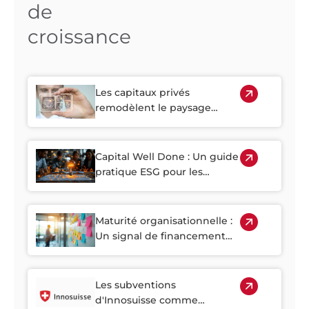
de
croissance
Les capitaux privés
remodèlent le paysage
biotechnologique suisse
Capital Well Done : Un guide
pratique ESG pour les
capitaux du marché privé en
Suisse
Maturité organisationnelle :
Un signal de financement
clé pour les startups de
croissance suisses
Les subventions
d'Innosuisse comme