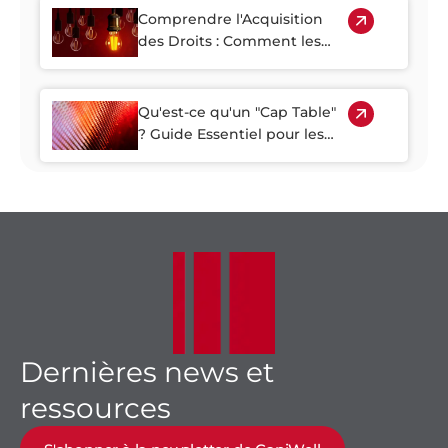
Comprendre l'Acquisition
des Droits : Comment les
Plafonds d'un An et les
Calendriers de Quatre Ans
Influencent les Capitaux
Qu'est-ce qu'un "Cap Table"
Propres de votre Startup
? Guide Essentiel pour les
Fondateurs et les
Investisseurs Suisses
Dernières news et
ressources