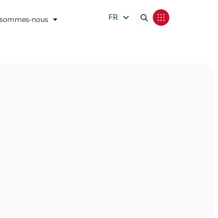
FR
 sommes-nous
EN
DE
IT