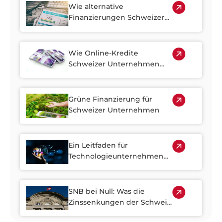
Wie alternative
Finanzierungen Schweizer
Unternehmen nach der
Fusion von Credit Suisse
und UBS helfen
Wie Online-Kredite
Schweizer Unternehmen
dabei helfen, auf dem Land
erfolgreich zu sein
Grüne Finanzierung für
Schweizer Unternehmen
Ein Leitfaden für
Technologieunternehmen
zu den neuen KI-
Vorschriften in der Schweiz
SNB bei Null: Was die
Zinssenkungen der Schweiz
für 2025 für die