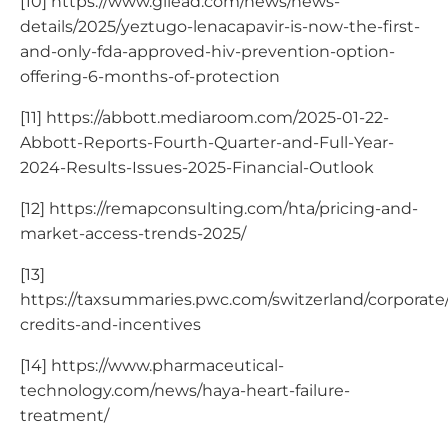
[10] https://www.gilead.com/news/news-
details/2025/yeztugo-lenacapavir-is-now-the-first-
and-only-fda-approved-hiv-prevention-option-
offering-6-months-of-protection
[11] https://abbott.mediaroom.com/2025-01-22-
Abbott-Reports-Fourth-Quarter-and-Full-Year-
2024-Results-Issues-2025-Financial-Outlook
[12] https://remapconsulting.com/hta/pricing-and-
market-access-trends-2025/
[13]
https://taxsummaries.pwc.com/switzerland/corporate/
credits-and-incentives
[14] https://www.pharmaceutical-
technology.com/news/haya-heart-failure-
treatment/