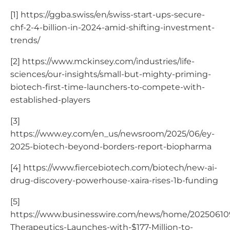
[1] https://ggba.swiss/en/swiss-start-ups-secure-
chf-2-4-billion-in-2024-amid-shifting-investment-
trends/
[2] https://www.mckinsey.com/industries/life-
sciences/our-insights/small-but-mighty-priming-
biotech-first-time-launchers-to-compete-with-
established-players
[3]
https://www.ey.com/en_us/newsroom/2025/06/ey-
2025-biotech-beyond-borders-report-biopharma
[4] https://www.fiercebiotech.com/biotech/new-ai-
drug-discovery-powerhouse-xaira-rises-1b-funding
[5]
https://www.businesswire.com/news/home/202506109
Therapeutics-Launches-with-$177-Million-to-