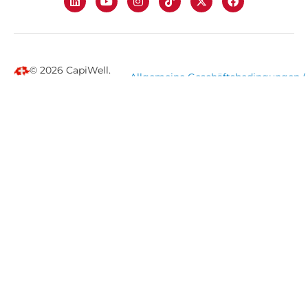
© 2026 CapiWell.
Allgemeine Geschäftsbedingungen 
Alle Rechte
Datenschutzbestimmungen
vorbehalten.
Haftungsausschluss | Monty Capital SA betreibt
CapiWell, eine P2P-Plattform für Privatkapital
Diese Nachricht und ihr Inhalt sind ausschließlich für den
angegebenen Empfänger bestimmt und können vertrauliche
und/oder vertrauliche Informationen enthalten. Sollten Sie
nicht der vorgesehene Empfänger sein oder diese Mitteilung
irrtümlich erhalten haben, benachrichtigen Sie bitte
unverzüglich den Absender und löschen Sie sie. Jegliche
unbefugte Nutzung, Vervielfältigung, Offenlegung oder