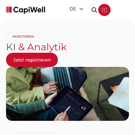
DE
EN
FR
INVESTIEREN
IT
KI
& Analytik
Jetzt registrieren