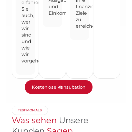
Ausgaben
Ihre
erfahren
und
finanziellen
Sie
Einkommen.
Ziele
auch,
zu
wer
erreichen.
wir
sind
und
wie
wir
vorgehen.
Kostenlose Konsultation
TESTIMONIALS
Was sehen
Unsere
Kunden
Sagen