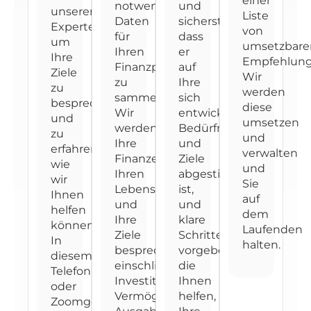
einer
notwendigen
und
unserem
Liste
Daten
sicherstellen,
Experten,
von
für
dass
um
umsetzbare
Ihren
er
Ihre
Empfehlung
Finanzplan
auf
Ziele
Wir
zu
Ihre
zu
werden
sammeln.
sich
besprechen
diese
Wir
entwickelnden
und
umsetzen
werden
Bedürfnisse
zu
und
Ihre
und
erfahren,
verwalten
Finanzen,
Ziele
wie
und
Ihren
abgestimmt
wir
Sie
Lebensstil
ist,
Ihnen
auf
und
und
helfen
dem
Ihre
klare
können.
Laufenden
Ziele
Schritte
In
halten.
besprechen,
vorgeben,
diesem
einschließlich
die
Telefon-
Investitionen,
Ihnen
oder
Vermögen,
helfen,
Zoomgespräch