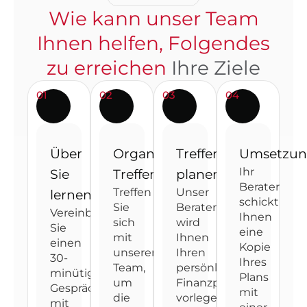
Wie kann unser Team
Ihnen helfen, Folgendes
zu erreichen
Ihre Ziele
01
02
03
04
Über
Organisiertes
Treffen
Umsetzu
Ihr
Sie
Treffen
planen
Berater
Treffen
Unser
lernen
schickt
Sie
Berater
Vereinbaren
Ihnen
sich
wird
Sie
eine
mit
Ihnen
einen
Kopie
unserem
Ihren
30-
Ihres
Team,
persönlichen
minütigen
Plans
um
Finanzplan
Gesprächstermin
mit
die
vorlegen
mit