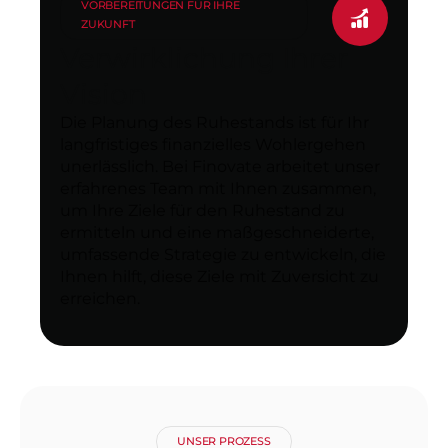
VORBEREITUNGEN FÜR IHRE
ZUKUNFT
Verwirklichung Ihrer
Vision
Die Planung des Ruhestands ist für Ihr
langfristiges finanzielles Wohlergehen
unerlässlich. Bei Finovate arbeitet unser
erfahrenes Team mit Ihnen zusammen,
um Ihre Ziele für den Ruhestand zu
ermitteln und eine maßgeschneiderte,
umfassende Strategie zu entwickeln, die
Ihnen hilft, diese Ziele mit Zuversicht zu
erreichen.
UNSER PROZESS