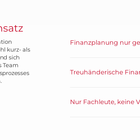
nsatz
ation
Finanzplanung nur g
l kurz- als
und sich
es Team
Treuhänderische Fin
gsprozesses
.
Nur Fachleute, keine 