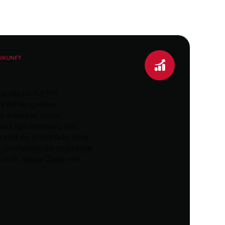
ZUKUNFT
ng Ihrer Vision
nds ist für Ihr
es Wohlergehen
te arbeitet unser
hnen zusammen, um
stand zu ermitteln und
 umfassende Strategie
hilft, diese Ziele mit