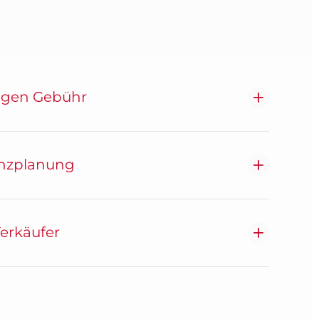
egen Gebühr
anzplanung
Verkäufer