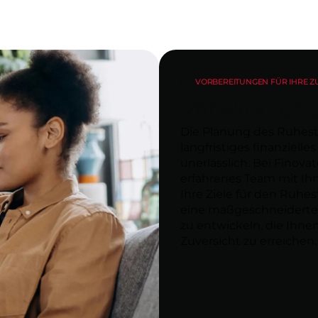
VORBEREITUNGEN FÜR IHRE 
Verwirklichu
Die Planung des Ruhesta
langfristiges finanziell
unerlässlich. Bei Finova
erfahrenes Team mit I
Ihre Ziele für den Ruhe
eine maßgeschneiderte,
zu entwickeln, die Ihnen 
Zuversicht zu erreichen.